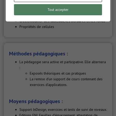
Principe de fonctionnement et utilisation
Tout accepter
Les tableaux (3h)
Créer/modifier des tableaux, les bordures et les fonds
Propriétés de cellules
Méthodes pédagogiques :
La pédagogie sera active et participative. Elle alternera
:
Exposés théoriques et cas pratiques
La remise d’un support de cours contenant des
exercices d’applications.
Moyens pédagogiques :
Support InDesign, exercices et tests de suivi de niveaux.
Editions ENI. Feuilles d’émargement, attestation de