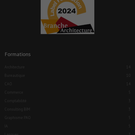
Formations
Architecture
14
Bureautique
10
CAO
14
Commerce
5
Comptabilité
3
Consulting BIM
3
Graphisme PAO
5
IA
5
Langues
7