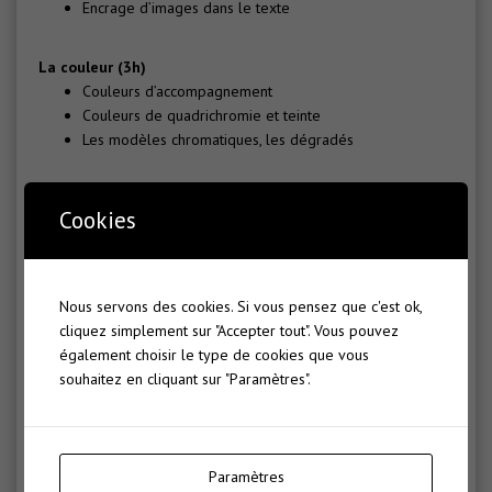
Encrage d’images dans le texte
La couleur (3h)
Couleurs d’accompagnement
Couleurs de quadrichromie et teinte
Les modèles chromatiques, les dégradés
La mise en page (3h)
Cookies
Rotation du texte et des images
Les bibliothèques d’objets, mise en page de planches
Nous servons des cookies. Si vous pensez que c'est ok,
L’impression (3h)
cliquez simplement sur "Accepter tout". Vous pouvez
Choix de l’imprimante, options de réglages impression
également choisir le type de cookies que vous
souhaitez en cliquant sur "Paramètres".
Les calques (3h)
Principe de fonctionnement et d’utilisation
Les transparences (3h)
Paramètres