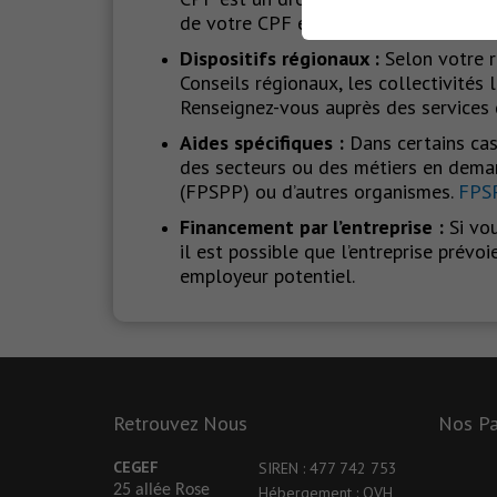
de votre CPF et en faire la demande s
Dispositifs régionaux :
Selon votre r
Conseils régionaux, les collectivités
Renseignez-vous auprès des services d
Aides spécifiques :
Dans certains cas
des secteurs ou des métiers en deman
(FPSPP) ou d’autres organismes.
FPS
Financement par l’entreprise :
Si vou
il est possible que l’entreprise prév
employeur potentiel.
Retrouvez Nous
Nos Pa
CEGEF
SIREN : 477 742 753
25 allée Rose
Hébergement : OVH