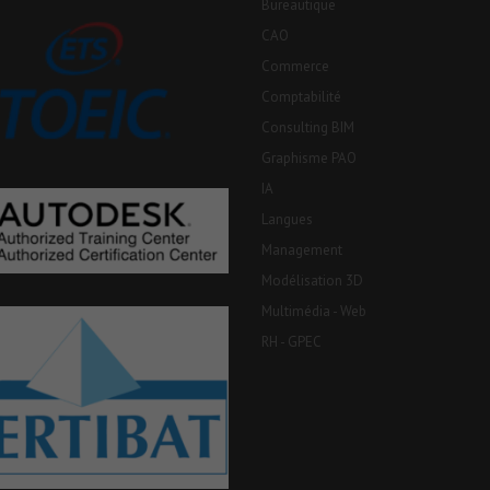
Bureautique
CAO
Commerce
Comptabilité
Consulting BIM
Graphisme PAO
IA
Langues
Management
Modélisation 3D
Multimédia - Web
RH - GPEC