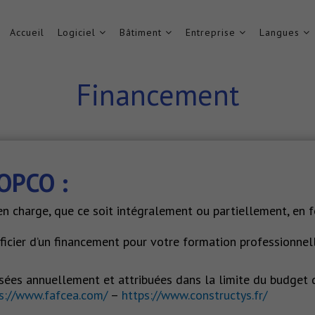
Accueil
Logiciel
Bâtiment
Entreprise
Langues
Modalités de financement
Financement
Home
Modalités de financement
OPCO :
en charge, que ce soit intégralement ou partiellement, en f
néficier d’un financement pour votre formation professionn
visées annuellement et attribuées dans la limite du budget 
s://www.fafcea.com/
–
https://www.constructys.fr/