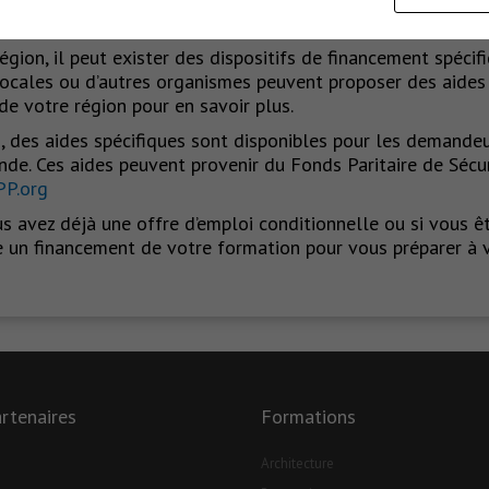
ur le site officiel du CPF.
égion, il peut exister des dispositifs de financement spéci
 locales ou d’autres organismes peuvent proposer des aides
e votre région pour en savoir plus.
, des aides spécifiques sont disponibles pour les demandeu
de. Ces aides peuvent provenir du Fonds Paritaire de Sécu
PP.org
s avez déjà une offre d’emploi conditionnelle ou si vous ê
oie un financement de votre formation pour vous préparer à 
rtenaires
Formations
Architecture