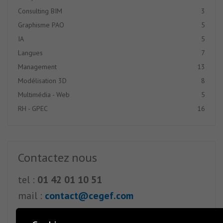
Consulting BIM
3
Graphisme PAO
5
IA
5
Langues
7
Management
13
Modélisation 3D
8
Multimédia - Web
5
RH - GPEC
16
Contactez nous
tel :
01 42 01 10 51
mail :
contact@cegef.com
Demande de renseignements