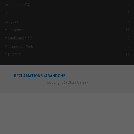
Graphisme PAO
5
IA
5
Langues
7
Management
13
Modélisation 3D
8
Multimédia - Web
5
RH - GPEC
16
RÉCLAMATIONS /ABANDONS
Copyright © 2025 CEGEF