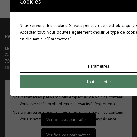
Cookies
Nous servons des cookies. Si vous pensez que c'est ok, cliquez
"Accepter tout". Vous pouvez également choisir le type de cook
Retrouvez Nous
en cliquant sur "Paramètres".
CEGEF
SIREN : 477 742 753
25 allée Rose Dieng-Kuntz
Hébergement : OVH
75019 Paris
N°CNIL : Guq 1021909
Paramètres
FRANCE
Tout accepter
Vos paramètres peuvent vous empêcher de voir ce contenu.
Vous avez très probablement désactivé l'expérience.
Vos paramètres peuvent vous empêcher de voir ce contenu.
Vous avez très probablement désactivé l'expérience.
Vérifiez vos paramètres
Vérifiez vos paramètres