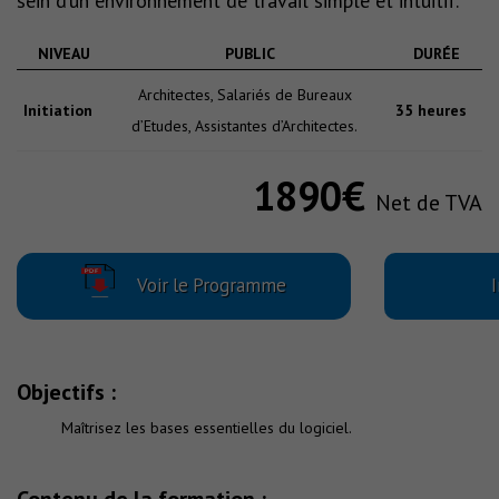
sein d’un environnement de travail simple et intuitif.
NIVEAU
PUBLIC
DURÉE
Architectes, Salariés de Bureaux
Initiation
35 heures
d’Etudes, Assistantes d’Architectes.
1890€
Net de TVA
Voir le Programme
I
Objectifs :
Maîtrisez les bases essentielles du logiciel.
Contenu de la formation :