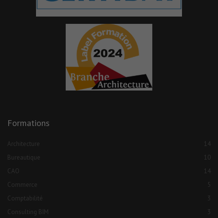
Formations
Architecture
14
Bureautique
10
CAO
14
Commerce
5
Comptabilité
3
Consulting BIM
3