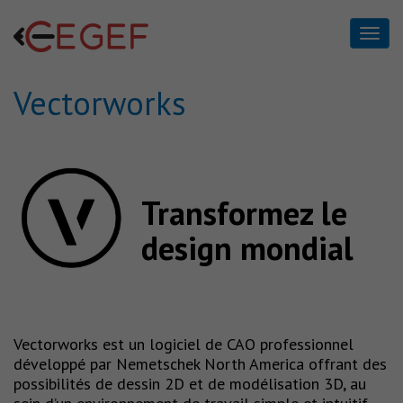
Vectorworks
Vectorworks
Home
Vectorworks
Transformez le
design mondial
Vectorworks est un logiciel de CAO professionnel
développé par Nemetschek North America offrant des
possibilités de dessin 2D et de modélisation 3D, au