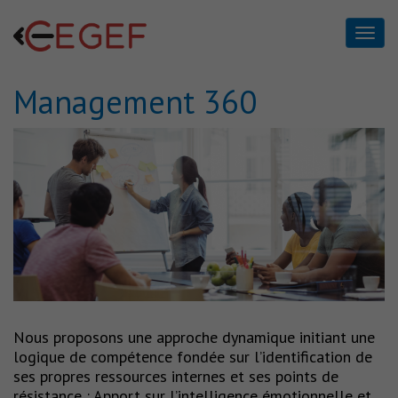
Management 360
Management 360
Home
Management 360
Nous proposons une approche dynamique initiant une
logique de compétence fondée sur l’identification de
ses propres ressources internes et ses points de
résistance : Apport sur l’intelligence émotionnelle et