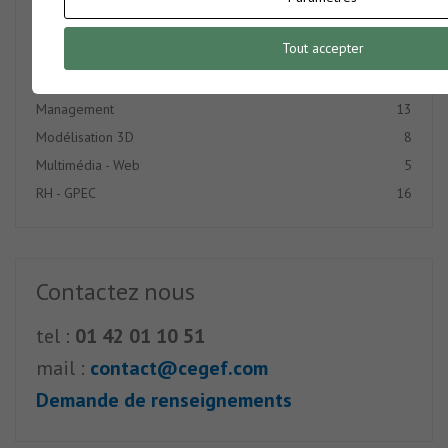
Graphisme PAO
5
Tout accepter
IA
5
Langues
7
Management
13
Modélisation 3D
8
Multimédia - Web
5
RH - GPEC
16
Contactez nous
tel :
01 42 01 10 51
mail :
contact@cegef.com
Demande de renseignements