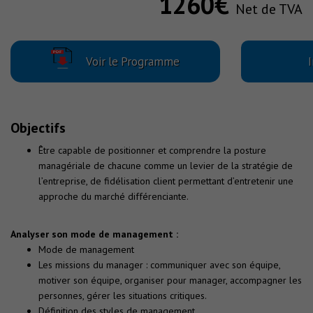
1260€
Net de TVA
Voir le Programme
I
Objectifs
Être capable de positionner et comprendre la posture
managériale de chacune comme un levier de la stratégie de
l’entreprise, de fidélisation client permettant d’entretenir une
approche du marché différenciante.
Analyser son mode de management :
Mode de management
Les missions du manager : communiquer avec son équipe,
motiver son équipe, organiser pour manager, accompagner les
personnes, gérer les situations critiques.
Définition des styles de management