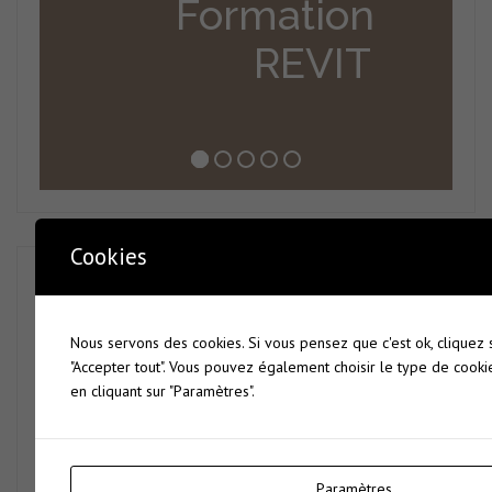
Formation
REVIT
Cookies
Catégories
Architecture
14
Nous servons des cookies. Si vous pensez que c'est ok, cliquez
Bureautique
10
"Accepter tout". Vous pouvez également choisir le type de cook
en cliquant sur "Paramètres".
CAO
14
Commerce
5
Comptabilité
3
Paramètres
Consulting BIM
3