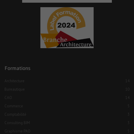
Formations
Architecture
14
Bureautique
10
CAO
14
Commerce
5
Comptabilité
3
Consulting BIM
3
Graphisme PAO
5