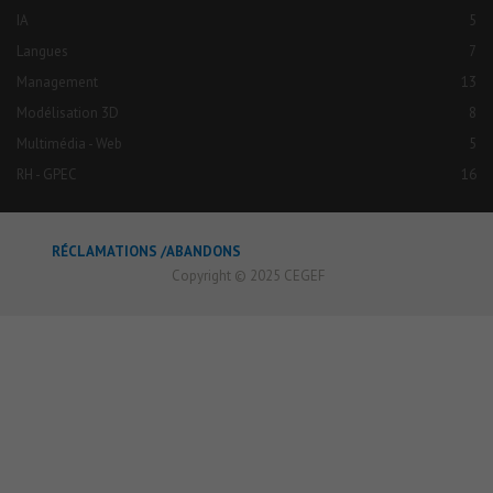
IA
5
Langues
7
Management
13
Modélisation 3D
8
Multimédia - Web
5
RH - GPEC
16
RÉCLAMATIONS /ABANDONS
Copyright © 2025 CEGEF