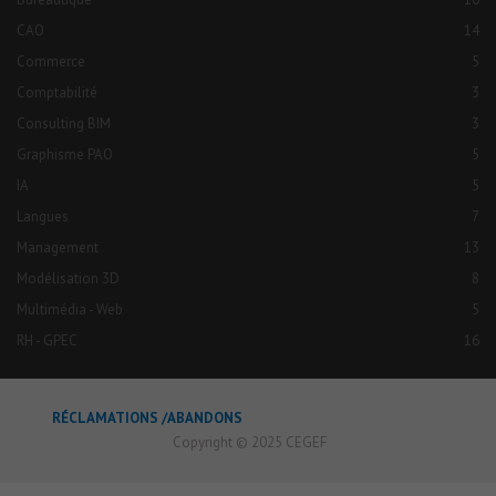
CAO
14
Commerce
5
Comptabilité
3
Consulting BIM
3
Graphisme PAO
5
IA
5
Langues
7
Management
13
Modélisation 3D
8
Multimédia - Web
5
RH - GPEC
16
RÉCLAMATIONS /ABANDONS
Copyright © 2025 CEGEF