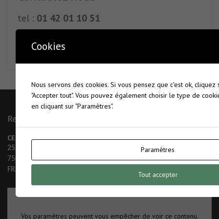
tel :
01 42 01 10 51
mail :
contact@cegef.com
Cookies
Demande de renseignements
Nous servons des cookies. Si vous pensez que c'est ok, cliquez
"Accepter tout". Vous pouvez également choisir le type de cook
en cliquant sur "Paramètres".
Retrouvez Nous
CEGEF
SIREN : 477 742 753
25 allée Rose Dieng-Kuntz
Hébergement : OVH
Paramètres
75019 Paris
N°CNIL : Guq 1021909
FRANCE
Tout accepter
Vos paramètres peuvent vous empêcher de voir ce contenu.