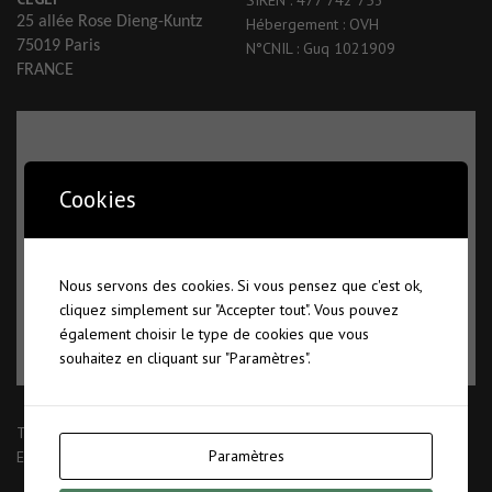
25 allée Rose Dieng-Kuntz
Hébergement : OVH
75019 Paris
N°CNIL : Guq 1021909
FRANCE
Vos paramètres peuvent vous empêcher de voir ce contenu.
Cookies
Vous avez très probablement désactivé l'expérience.
Vos paramètres peuvent vous empêcher de voir ce contenu.
Vous avez très probablement désactivé l'expérience.
Vérifiez vos paramètres
Nous servons des cookies. Si vous pensez que c'est ok,
cliquez simplement sur "Accepter tout". Vous pouvez
Vérifiez vos paramètres
également choisir le type de cookies que vous
souhaitez en cliquant sur "Paramètres".
Tel : 01 42 01 10 51
Paramètres
E-mail : contact@cegef.com