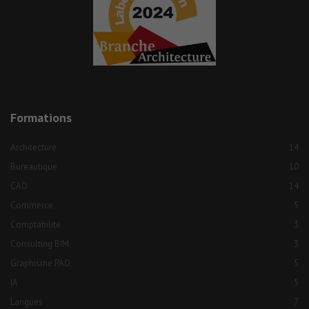
Formations
Architecture
14
Bureautique
10
CAO
14
Commerce
5
Comptabilité
3
Consulting BIM
3
Graphisme PAO
5
IA
5
Langues
7