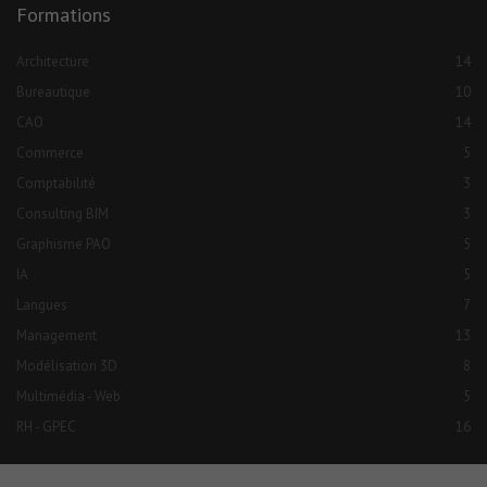
Formations
Architecture
14
Bureautique
10
CAO
14
Commerce
5
Comptabilité
3
Consulting BIM
3
Graphisme PAO
5
IA
5
Langues
7
Management
13
Modélisation 3D
8
Multimédia - Web
5
RH - GPEC
16