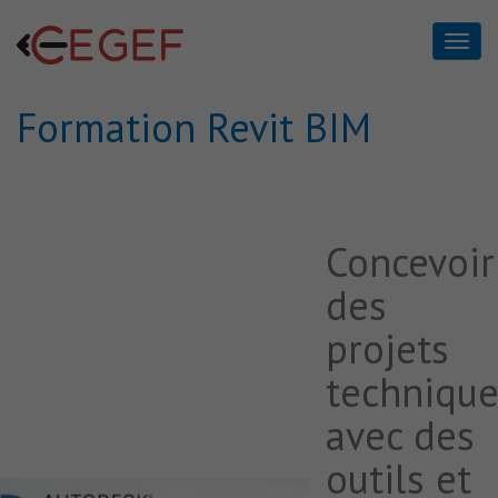
Formation Revit BIM
Formation Revit BIM
Home
Formation Revit BIM
Concevoir
des
projets
technique
avec des
outils et