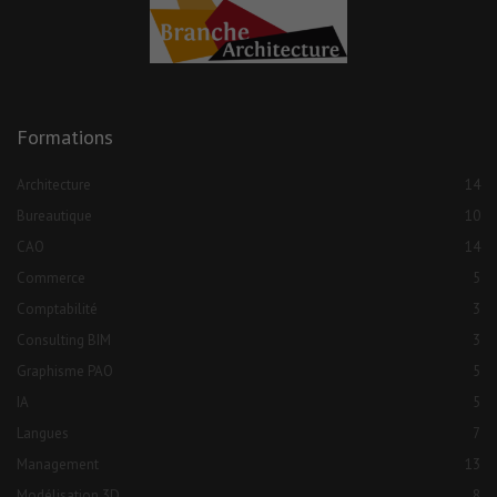
Formations
Architecture
14
Bureautique
10
CAO
14
Commerce
5
Comptabilité
3
Consulting BIM
3
Graphisme PAO
5
IA
5
Langues
7
Management
13
Modélisation 3D
8