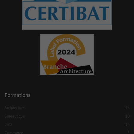
Formations
Architecture
14
Bureautique
10
CAO
14
Commerce
5