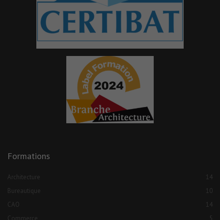
Formations
Architecture
14
Bureautique
10
CAO
14
Commerce
5