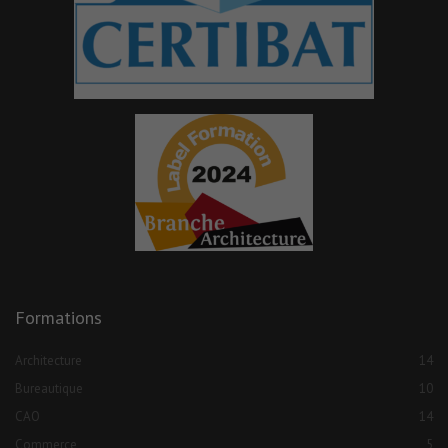
Formations
Architecture
14
Bureautique
10
CAO
14
Commerce
5