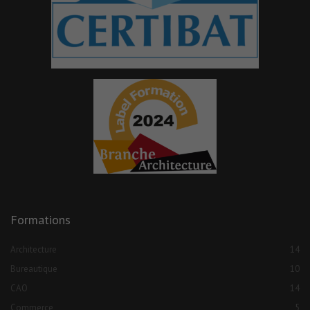
Formations
Architecture
14
Bureautique
10
CAO
14
Commerce
5