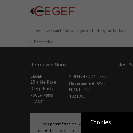
It seems we can’t find what you’re looking for. Perhaps se
Retrouvez Nous
Nos Pa
CEGEF
SIREN : 477 742 753
25 allée Rose
Hébergement : OVH
Dieng-Kuntz
N°CNIL : Guq
75019 Paris
1021909
FRANCE
Cookies
Vos paramètres peuvent vous
empêcher de voir ce contenu. Vous