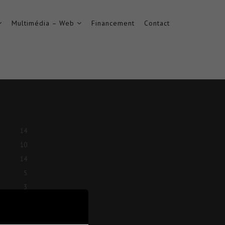
Multimédia – Web
Financement
Contact
14
10
14
5
3
3
5