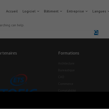
Accueil
Logiciel
Bâtiment
Entreprise
Langues
arching can help.
rtenaires
Formations
Architecture
Bureautique
CAO
Commerce
Comptabilité
Consulting BIM
Graphisme PAO