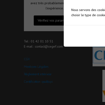
avez très probablement désactivé
l'expérience.
Nous servons des cookie
choisir le type de cooki
Vérifiez vos paramètres
Tel : 01 42 01 10 51
E-mail : contact@cegef.com
CGV
Mentions Légales
Réglement intérieur
Certification qualiopi