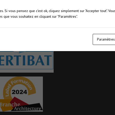
IA
Langues
s. Si vous pensez que c'est ok, cliquez simplement sur "Accepter tout". V
es que vous souhaitez en cliquant sur "Paramètres".
Management
Modélisation 3D
Multimédia - Web
RH - GPEC
Paramètres