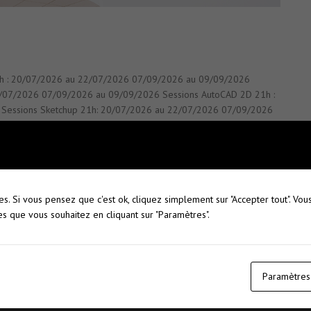
 21h : 20/07/2026 au 22/07/2026 07/09/2026 au 09/09/2026
 22/07/2026 07/09/2026 au 09/09/2026 Sessions AutoCAD 2D 21h :
Sessions Sketchup 21h: 20/07/2026 au 22/07/2026 07/09/2026
s. Si vous pensez que c'est ok, cliquez simplement sur "Accepter tout". V
rtenaires
Formations
es que vous souhaitez en cliquant sur "Paramètres".
Architecture
Bureautique
Paramètres
CAO
Commerce