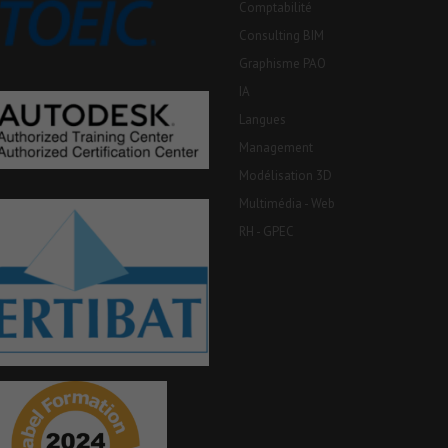
Comptabilité
Consulting BIM
Graphisme PAO
IA
Langues
Management
Modélisation 3D
Multimédia - Web
RH - GPEC