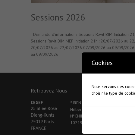
Sessions 2026
Demande d’informations Sessions Revit BIM Initiation
Sessions Revit BIM MEP Initiation 21h : 20/07/2026 au
20/07/2026 au 22/07/2026 07/09/2026 au 09/09/2026 
au 09/09/2026
Cookies
Nous servons des cookie
Retrouvez Nous
Nos Pa
choisir le type de cooki
CEGEF
SIREN : 477 742 753
25 allée Rose
Hébergement : OVH
Dieng-Kuntz
N°CNIL : Guq
75019 Paris
1021909
FRANCE